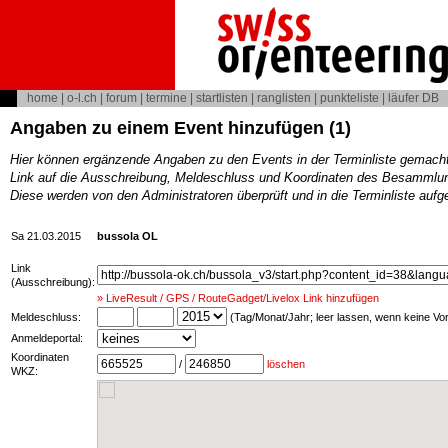
home
|
o-l.ch
|
forum
|
termine
|
startlisten
|
ranglisten
|
punkteliste
|
läufer DB
Angaben zu einem Event hinzufügen (1)
Hier können ergänzende Angaben zu den Events in der Terminliste gemach
Link auf die Ausschreibung, Meldeschluss und Koordinaten des Besammlun
Diese werden von den Administratoren überprüft und in die Terminliste au
Sa 21.03.2015
bussola OL
Link
(Ausschreibung):
» LiveResult / GPS / RouteGadget/Livelox Link hinzufügen
Meldeschluss:
(Tag/Monat/Jahr; leer lassen, wenn keine V
Anmeldeportal:
Koordinaten
/
löschen
WKZ: