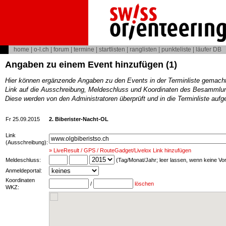
home
|
o-l.ch
|
forum
|
termine
|
startlisten
|
ranglisten
|
punkteliste
|
läufer DB
Angaben zu einem Event hinzufügen (1)
Hier können ergänzende Angaben zu den Events in der Terminliste gemach
Link auf die Ausschreibung, Meldeschluss und Koordinaten des Besammlun
Diese werden von den Administratoren überprüft und in die Terminliste au
Fr 25.09.2015
2. Biberister-Nacht-OL
Link
(Ausschreibung):
» LiveResult / GPS / RouteGadget/Livelox Link hinzufügen
Meldeschluss:
(Tag/Monat/Jahr; leer lassen, wenn keine V
Anmeldeportal:
Koordinaten
/
löschen
WKZ: