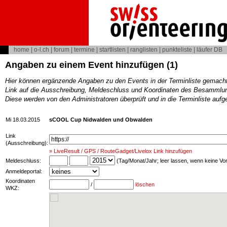
home
|
o-l.ch
|
forum
|
termine
|
startlisten
|
ranglisten
|
punkteliste
|
läufer DB
Angaben zu einem Event hinzufügen (1)
Hier können ergänzende Angaben zu den Events in der Terminliste gemach
Link auf die Ausschreibung, Meldeschluss und Koordinaten des Besammlun
Diese werden von den Administratoren überprüft und in die Terminliste au
Mi 18.03.2015
sCOOL Cup Nidwalden und Obwalden
Link
(Ausschreibung):
» LiveResult / GPS / RouteGadget/Livelox Link hinzufügen
Meldeschluss:
(Tag/Monat/Jahr; leer lassen, wenn keine V
Anmeldeportal:
Koordinaten
/
löschen
WKZ: