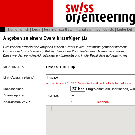
home
|
o-l.ch
|
forum
|
termine
|
startlisten
|
ranglisten
|
punkteliste
|
läufer DB
Angaben zu einem Event hinzufügen (1)
Hier können ergänzende Angaben zu den Events in der Terminliste gemacht werden:
Link auf die Ausschreibung, Meldeschluss und Koordinaten des Besammlungsortes.
Diese werden von den Administratoren überprüft und in die Terminliste aufgenommen.
Mi 29.04.2015
Urner sCOOL Cup
Link (Ausschreibung):
» LiveResult / GPS / RouteGadget/Livelox Link hinzufügen
Meldeschluss:
(Tag/Monat/Jahr; leer lassen, w
Anmeldeportal:
Koordinaten WKZ:
/
löschen