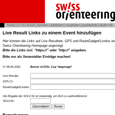
home
|
o-l.ch
|
forum
|
termine
|
startlisten
|
ranglisten
|
punkteliste
|
läufer DB
Live Result Links zu einem Event hinzufügen
Hier können die Links auf Live Resultate, GPS und RouteGadget/Livelox ei
Swiss Orienteering Homepage angezeigt.
Bitte die Links incl. "https://" oder "http://" eingeben.
Bitte nur als Veranstalter Einträge machen!
Fr 08.05.2020
Berner sCOOL Cup *abgesagt*
Live Results:
GPS (*):
RouteGadget/Livelox:
Die Eingabe der SOLV-Nr ist notwendig, um Dich zu authentifizieren:
SOLV-Nr:
Bemerkungen: