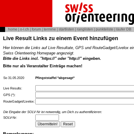
home
|
o-l.ch
|
forum
|
termine
|
startlisten
|
ranglisten
|
punkteliste
|
läufer DB
Live Result Links zu einem Event hinzufügen
Hier können die Links auf Live Resultate, GPS und RouteGadget/Livelox ei
Swiss Orienteering Homepage angezeigt.
Bitte die Links incl. "https://" oder "http://" eingeben.
Bitte nur als Veranstalter Einträge machen!
So 31.05.2020
Pfingststaffel *abgesagt*
Live Results:
GPS (*):
RouteGadget/Livelox:
Die Eingabe der SOLV-Nr ist notwendig, um Dich zu authentifizieren:
SOLV-Nr:
Bemerkungen: