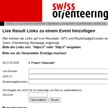
home
|
o-l.ch
|
forum
|
termine
|
startlisten
|
ranglisten
|
punkteliste
|
läufer DB
Live Result Links zu einem Event hinzufügen
Hier können die Links auf Live Resultate, GPS und RouteGadget/Livelox ei
Swiss Orienteering Homepage angezeigt.
Bitte die Links incl. "https://" oder "http://" eingeben.
Bitte nur als Veranstalter Einträge machen!
Mi 27.05.2020
1. Fragori *abgesagt*
Live Results:
GPS (*):
RouteGadget/Livelox:
Die Eingabe der SOLV-Nr ist notwendig, um Dich zu authentifizieren:
SOLV-Nr:
Bemerkungen: