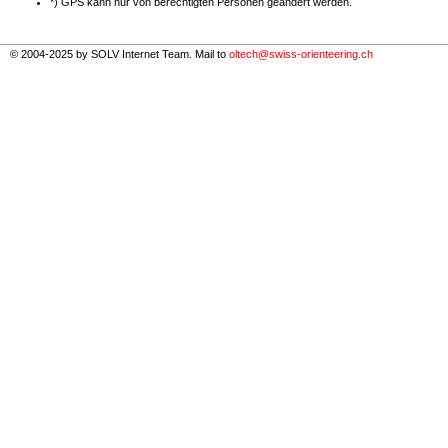
*) GPS kann nur von berechtigten Personen geändert werden.
© 2004-2025 by SOLV Internet Team. Mail to
oltech@swiss-orienteering.ch