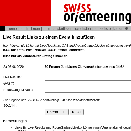
home
|
o-l.ch
|
forum
|
termine
|
startlisten
|
ranglisten
|
punkteliste
|
läufer DB
Live Result Links zu einem Event hinzufügen
Hier können die Links auf Live Resultate, GPS und RouteGadget/Livelox eingetragen werd
Bitte die Links incl. "https://" oder "http://" eingeben.
Bitte nur als Veranstalter Einträge machen!
Sa 06.06.2020
50 Posten Jubiläums OL *verschoben, ev. neu 14.6.*
Live Results:
GPS (*):
RouteGadget/Livelox:
Die Eingabe der SOLV-Nr ist notwendig, um Dich zu authentifizieren:
SOLV-Nr:
Bemerkungen:
Links für Live Results und RouteGadget/Livelox können vom Veranstalter eingegeb