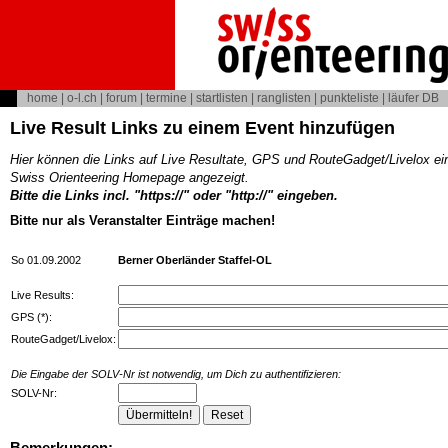
home
|
o-l.ch
|
forum
|
termine
|
startlisten
|
ranglisten
|
punkteliste
|
läufer DB
Live Result Links zu einem Event hinzufügen
Hier können die Links auf Live Resultate, GPS und RouteGadget/Livelox ei
Swiss Orienteering Homepage angezeigt.
Bitte die Links incl. "https://" oder "http://" eingeben.
Bitte nur als Veranstalter Einträge machen!
So 01.09.2002
Berner Oberländer Staffel-OL
Live Results:
GPS (*):
RouteGadget/Livelox:
Die Eingabe der SOLV-Nr ist notwendig, um Dich zu authentifizieren:
SOLV-Nr:
Bemerkungen: