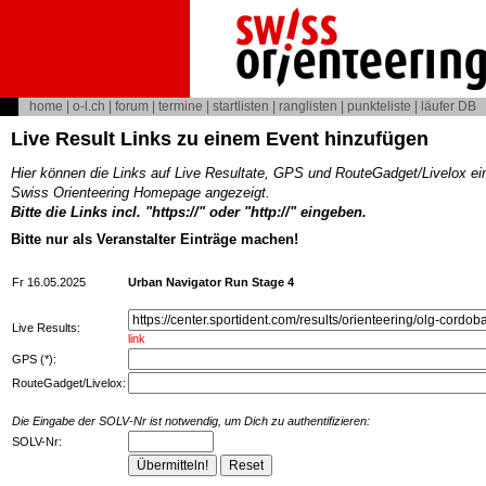
home
|
o-l.ch
|
forum
|
termine
|
startlisten
|
ranglisten
|
punkteliste
|
läufer DB
Live Result Links zu einem Event hinzufügen
Hier können die Links auf Live Resultate, GPS und RouteGadget/Livelox ei
Swiss Orienteering Homepage angezeigt.
Bitte die Links incl. "https://" oder "http://" eingeben.
Bitte nur als Veranstalter Einträge machen!
Fr 16.05.2025
Urban Navigator Run Stage 4
Live Results:
link
GPS (*):
RouteGadget/Livelox:
Die Eingabe der SOLV-Nr ist notwendig, um Dich zu authentifizieren:
SOLV-Nr: