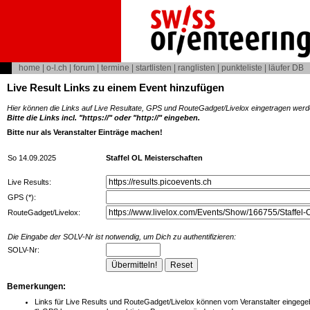
home
|
o-l.ch
|
forum
|
termine
|
startlisten
|
ranglisten
|
punkteliste
|
läufer DB
Live Result Links zu einem Event hinzufügen
Hier können die Links auf Live Resultate, GPS und RouteGadget/Livelox eingetragen werd
Bitte die Links incl. "https://" oder "http://" eingeben.
Bitte nur als Veranstalter Einträge machen!
So 14.09.2025
Staffel OL Meisterschaften
Live Results:
GPS (*):
RouteGadget/Livelox:
Die Eingabe der SOLV-Nr ist notwendig, um Dich zu authentifizieren:
SOLV-Nr:
Bemerkungen:
Links für Live Results und RouteGadget/Livelox können vom Veranstalter eingegeb