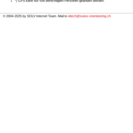
*) GPS kann nur von berechtigten Personen geändert werden.
© 2004-2025 by SOLV Internet Team. Mail to
oltech@swiss-orienteering.ch