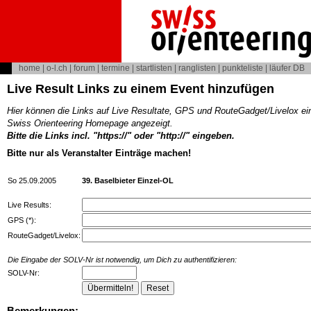
home
|
o-l.ch
|
forum
|
termine
|
startlisten
|
ranglisten
|
punkteliste
|
läufer DB
Live Result Links zu einem Event hinzufügen
Hier können die Links auf Live Resultate, GPS und RouteGadget/Livelox ei
Swiss Orienteering Homepage angezeigt.
Bitte die Links incl. "https://" oder "http://" eingeben.
Bitte nur als Veranstalter Einträge machen!
So 25.09.2005
39. Baselbieter Einzel-OL
Live Results:
GPS (*):
RouteGadget/Livelox:
Die Eingabe der SOLV-Nr ist notwendig, um Dich zu authentifizieren:
SOLV-Nr:
Bemerkungen: