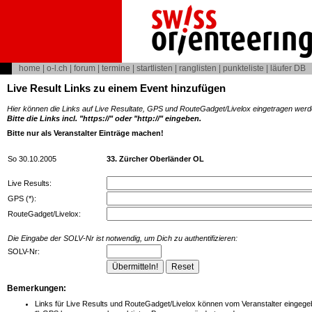
home
|
o-l.ch
|
forum
|
termine
|
startlisten
|
ranglisten
|
punkteliste
|
läufer DB
Live Result Links zu einem Event hinzufügen
Hier können die Links auf Live Resultate, GPS und RouteGadget/Livelox eingetragen werd
Bitte die Links incl. "https://" oder "http://" eingeben.
Bitte nur als Veranstalter Einträge machen!
So 30.10.2005
33. Zürcher Oberländer OL
Live Results:
GPS (*):
RouteGadget/Livelox:
Die Eingabe der SOLV-Nr ist notwendig, um Dich zu authentifizieren:
SOLV-Nr:
Bemerkungen:
Links für Live Results und RouteGadget/Livelox können vom Veranstalter eingegeb