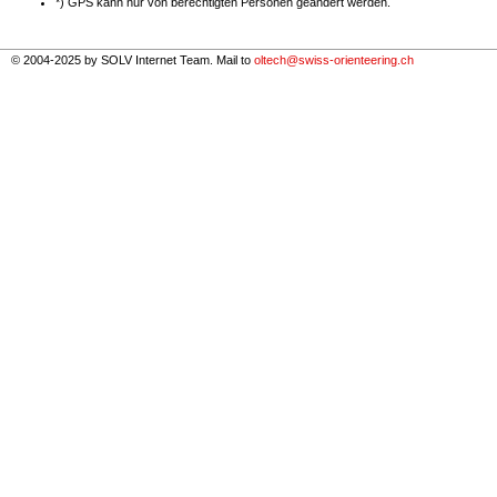
*) GPS kann nur von berechtigten Personen geändert werden.
© 2004-2025 by SOLV Internet Team. Mail to
oltech@swiss-orienteering.ch