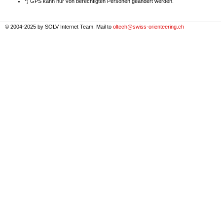
*) GPS kann nur von berechtigten Personen geändert werden.
© 2004-2025 by SOLV Internet Team. Mail to
oltech@swiss-orienteering.ch