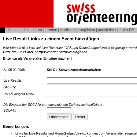
home
|
o-l.ch
|
forum
|
termine
|
startlisten
|
ranglisten
|
punkteliste
|
läufer DB
Live Result Links zu einem Event hinzufügen
Hier können die Links auf Live Resultate, GPS und RouteGadget/Livelox eingetragen werd
Bitte die Links incl. "https://" oder "http://" eingeben.
Bitte nur als Veranstalter Einträge machen!
Sa 05.02.2005
Ski-OL Schweizermeisterschaften
Live Results:
GPS (*):
RouteGadget/Livelox:
Die Eingabe der SOLV-Nr ist notwendig, um Dich zu authentifizieren:
SOLV-Nr:
Bemerkungen:
Links für Live Results und RouteGadget/Livelox können vom Veranstalter eingegeb