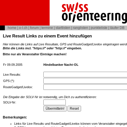
home
|
o-l.ch
|
forum
|
termine
|
startlisten
|
ranglisten
|
punkteliste
|
läufer DB
Live Result Links zu einem Event hinzufügen
Hier können die Links auf Live Resultate, GPS und RouteGadget/Livelox eingetragen werd
Bitte die Links incl. "https://" oder "http://" eingeben.
Bitte nur als Veranstalter Einträge machen!
Fr 09.09.2005
Hindelbanker Nacht-OL
Live Results:
GPS (*):
RouteGadget/Livelox:
Die Eingabe der SOLV-Nr ist notwendig, um Dich zu authentifizieren:
SOLV-Nr:
Bemerkungen:
Links für Live Results und RouteGadget/Livelox können vom Veranstalter eingegeb