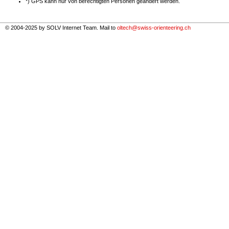
*) GPS kann nur von berechtigten Personen geändert werden.
© 2004-2025 by SOLV Internet Team. Mail to
oltech@swiss-orienteering.ch