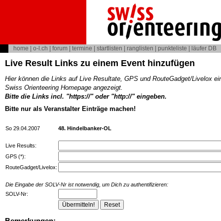
home
|
o-l.ch
|
forum
|
termine
|
startlisten
|
ranglisten
|
punkteliste
|
läufer DB
Live Result Links zu einem Event hinzufügen
Hier können die Links auf Live Resultate, GPS und RouteGadget/Livelox ei
Swiss Orienteering Homepage angezeigt.
Bitte die Links incl. "https://" oder "http://" eingeben.
Bitte nur als Veranstalter Einträge machen!
So 29.04.2007
48. Hindelbanker-OL
Live Results:
GPS (*):
RouteGadget/Livelox:
Die Eingabe der SOLV-Nr ist notwendig, um Dich zu authentifizieren:
SOLV-Nr:
Bemerkungen: