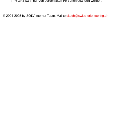
*) GPS kann nur von berechtigten Personen geändert werden.
© 2004-2025 by SOLV Internet Team. Mail to
oltech@swiss-orienteering.ch