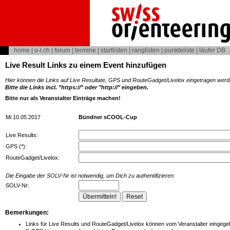
home
|
o-l.ch
|
forum
|
termine
|
startlisten
|
ranglisten
|
punkteliste
|
läufer DB
Live Result Links zu einem Event hinzufügen
Hier können die Links auf Live Resultate, GPS und RouteGadget/Livelox eingetragen werd
Bitte die Links incl. "https://" oder "http://" eingeben.
Bitte nur als Veranstalter Einträge machen!
Mi 10.05.2017
Bündner sCOOL-Cup
Live Results:
GPS (*):
RouteGadget/Livelox:
Die Eingabe der SOLV-Nr ist notwendig, um Dich zu authentifizieren:
SOLV-Nr:
Bemerkungen:
Links für Live Results und RouteGadget/Livelox können vom Veranstalter eingegeb