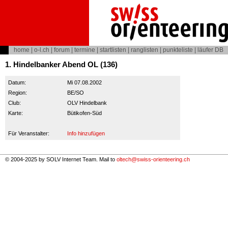
home
|
o-l.ch
|
forum
|
termine
|
startlisten
|
ranglisten
|
punkteliste
|
läufer DB
1. Hindelbanker Abend OL (136)
Datum:
Mi 07.08.2002
Region:
BE/SO
Club:
OLV Hindelbank
Karte:
Bütikofen-Süd
Für Veranstalter:
Info hinzufügen
© 2004-2025 by SOLV Internet Team. Mail to
oltech@swiss-orienteering.ch