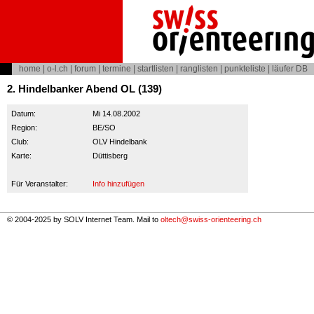
home
|
o-l.ch
|
forum
|
termine
|
startlisten
|
ranglisten
|
punkteliste
|
läufer DB
2. Hindelbanker Abend OL (139)
Datum:
Mi 14.08.2002
Region:
BE/SO
Club:
OLV Hindelbank
Karte:
Düttisberg
Für Veranstalter:
Info hinzufügen
© 2004-2025 by SOLV Internet Team. Mail to
oltech@swiss-orienteering.ch