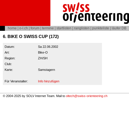
home
|
o-l.ch
|
forum
|
termine
|
startlisten
|
ranglisten
|
punkteliste
|
läufer DB
6. BIKE O SWISS CUP (172)
Datum:
Sa 22.06.2002
Art:
Bike-O
Region:
ZH/SH
Club:
Karte:
Samstagern
Für Veranstalter:
Info hinzufügen
© 2004-2025 by SOLV Internet Team. Mail to
oltech@swiss-orienteering.ch