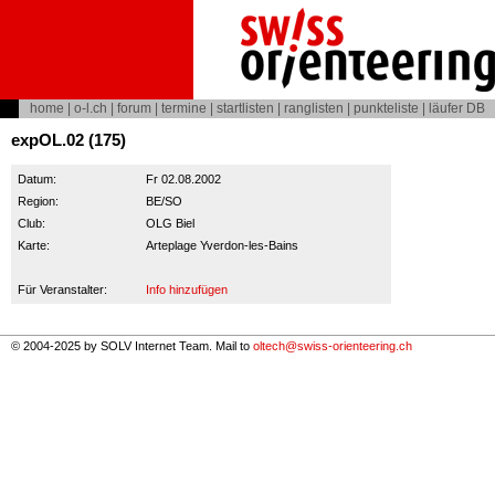
home
|
o-l.ch
|
forum
|
termine
|
startlisten
|
ranglisten
|
punkteliste
|
läufer DB
expOL.02 (175)
Datum:
Fr 02.08.2002
Region:
BE/SO
Club:
OLG Biel
Karte:
Arteplage Yverdon-les-Bains
Für Veranstalter:
Info hinzufügen
© 2004-2025 by SOLV Internet Team. Mail to
oltech@swiss-orienteering.ch