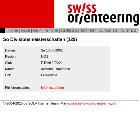
home
|
o-l.ch
|
forum
|
termine
|
startlisten
|
ranglisten
|
punkteliste
|
läufer DB
So Divisionsmeisterschaften (129)
Datum:
Sa 13.07.2002
Region:
NOS
Club:
F Div6 / FAK4
Karte:
Allmend Frauenfeld
Ort:
Frauenfeld
Für Veranstalter:
Info hinzufügen
© 2004-2025 by SOLV Internet Team. Mail to
oltech@swiss-orienteering.ch