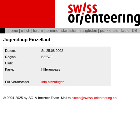
home
|
o-l.ch
|
forum
|
termine
|
startlisten
|
ranglisten
|
punkteliste
|
läufer DB
Jugendcup Einzellauf
Datum:
So 25.08.2002
Region:
BE/SO
Club:
Karte:
Hilferenpass
Für Veranstalter:
Info hinzufügen
© 2004-2025 by SOLV Internet Team. Mail to
oltech@swiss-orienteering.ch