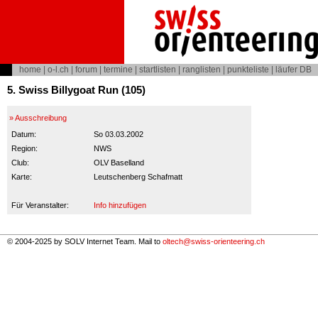
home
|
o-l.ch
|
forum
|
termine
|
startlisten
|
ranglisten
|
punkteliste
|
läufer DB
5. Swiss Billygoat Run (105)
» Ausschreibung
Datum:
So 03.03.2002
Region:
NWS
Club:
OLV Baselland
Karte:
Leutschenberg Schafmatt
Für Veranstalter:
Info hinzufügen
© 2004-2025 by SOLV Internet Team. Mail to
oltech@swiss-orienteering.ch