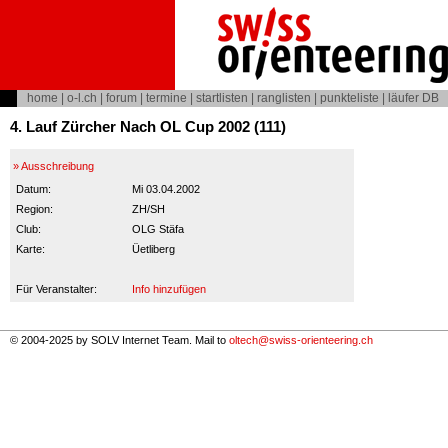
home
|
o-l.ch
|
forum
|
termine
|
startlisten
|
ranglisten
|
punkteliste
|
läufer DB
4. Lauf Zürcher Nach OL Cup 2002 (111)
» Ausschreibung
Datum:
Mi 03.04.2002
Region:
ZH/SH
Club:
OLG Stäfa
Karte:
Üetliberg
Für Veranstalter:
Info hinzufügen
© 2004-2025 by SOLV Internet Team. Mail to
oltech@swiss-orienteering.ch