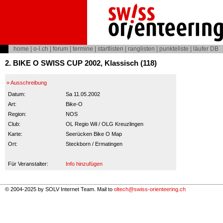
home
|
o-l.ch
|
forum
|
termine
|
startlisten
|
ranglisten
|
punkteliste
|
läufer DB
2. BIKE O SWISS CUP 2002, Klassisch (118)
» Ausschreibung
Datum:
Sa 11.05.2002
Art:
Bike-O
Region:
NOS
Club:
OL Regio Wil / OLG Kreuzlingen
Karte:
Seerücken Bike O Map
Ort:
Steckborn / Ermatingen
Für Veranstalter:
Info hinzufügen
© 2004-2025 by SOLV Internet Team. Mail to
oltech@swiss-orienteering.ch