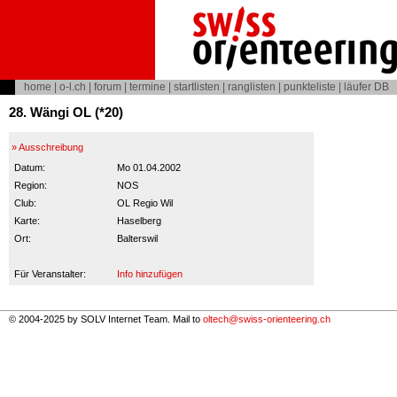
home
|
o-l.ch
|
forum
|
termine
|
startlisten
|
ranglisten
|
punkteliste
|
läufer DB
28. Wängi OL (*20)
» Ausschreibung
Datum:
Mo 01.04.2002
Region:
NOS
Club:
OL Regio Wil
Karte:
Haselberg
Ort:
Balterswil
Für Veranstalter:
Info hinzufügen
© 2004-2025 by SOLV Internet Team. Mail to
oltech@swiss-orienteering.ch