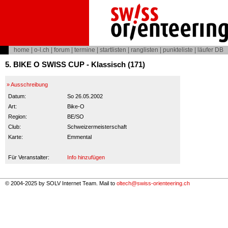
home
|
o-l.ch
|
forum
|
termine
|
startlisten
|
ranglisten
|
punkteliste
|
läufer DB
5. BIKE O SWISS CUP - Klassisch (171)
» Ausschreibung
Datum:
So 26.05.2002
Art:
Bike-O
Region:
BE/SO
Club:
Schweizermeisterschaft
Karte:
Emmental
Für Veranstalter:
Info hinzufügen
© 2004-2025 by SOLV Internet Team. Mail to
oltech@swiss-orienteering.ch