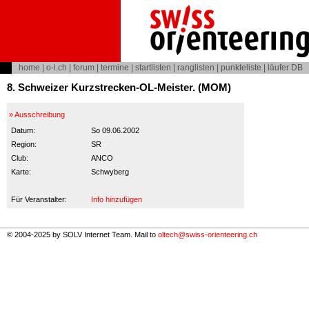
home
|
o-l.ch
|
forum
|
termine
|
startlisten
|
ranglisten
|
punkteliste
|
läufer DB
8. Schweizer Kurzstrecken-OL-Meister. (MOM)
» Ausschreibung
Datum:
So 09.06.2002
Region:
SR
Club:
ANCO
Karte:
Schwyberg
Für Veranstalter:
Info hinzufügen
© 2004-2025 by SOLV Internet Team. Mail to
oltech@swiss-orienteering.ch