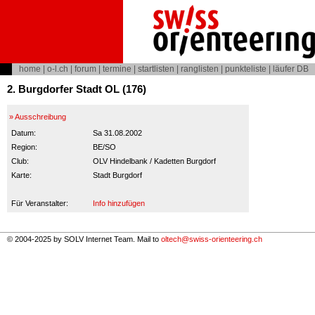
home
|
o-l.ch
|
forum
|
termine
|
startlisten
|
ranglisten
|
punkteliste
|
läufer DB
2. Burgdorfer Stadt OL (176)
» Ausschreibung
Datum:
Sa 31.08.2002
Region:
BE/SO
Club:
OLV Hindelbank / Kadetten Burgdorf
Karte:
Stadt Burgdorf
Für Veranstalter:
Info hinzufügen
© 2004-2025 by SOLV Internet Team. Mail to
oltech@swiss-orienteering.ch