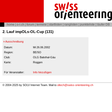
home
|
o-l.ch
|
forum
|
termine
|
startlisten
|
ranglisten
|
punkteliste
|
läufer DB
2. Lauf impOLs-OL-Cup (131)
» Ausschreibung
Datum:
Mi 26.06.2002
Region:
BE/SO
Club:
OLG Balsthal-Gäu
Karte:
Roggen
Für Veranstalter:
Info hinzufügen
© 2004-2025 by SOLV Internet Team. Mail to
oltech@swiss-orienteering.ch