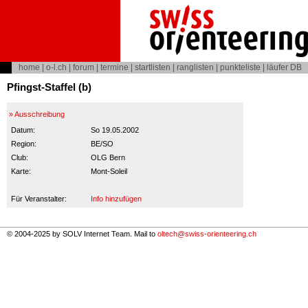
home
|
o-l.ch
|
forum
|
termine
|
startlisten
|
ranglisten
|
punkteliste
|
läufer DB
Pfingst-Staffel (b)
» Ausschreibung
Datum:
So 19.05.2002
Region:
BE/SO
Club:
OLG Bern
Karte:
Mont-Soleil
Für Veranstalter:
Info hinzufügen
© 2004-2025 by SOLV Internet Team. Mail to
oltech@swiss-orienteering.ch