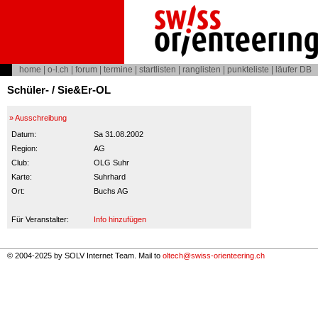
home
|
o-l.ch
|
forum
|
termine
|
startlisten
|
ranglisten
|
punkteliste
|
läufer DB
Schüler- / Sie&Er-OL
» Ausschreibung
Datum:
Sa 31.08.2002
Region:
AG
Club:
OLG Suhr
Karte:
Suhrhard
Ort:
Buchs AG
Für Veranstalter:
Info hinzufügen
© 2004-2025 by SOLV Internet Team. Mail to
oltech@swiss-orienteering.ch