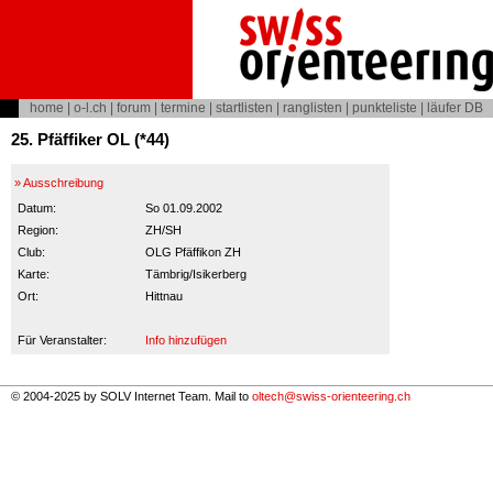
home
|
o-l.ch
|
forum
|
termine
|
startlisten
|
ranglisten
|
punkteliste
|
läufer DB
25. Pfäffiker OL (*44)
» Ausschreibung
Datum:
So 01.09.2002
Region:
ZH/SH
Club:
OLG Pfäffikon ZH
Karte:
Tämbrig/Isikerberg
Ort:
Hittnau
Für Veranstalter:
Info hinzufügen
© 2004-2025 by SOLV Internet Team. Mail to
oltech@swiss-orienteering.ch