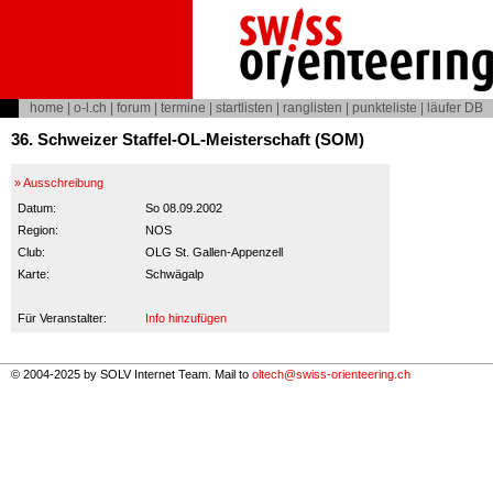
home
|
o-l.ch
|
forum
|
termine
|
startlisten
|
ranglisten
|
punkteliste
|
läufer DB
36. Schweizer Staffel-OL-Meisterschaft (SOM)
» Ausschreibung
Datum:
So 08.09.2002
Region:
NOS
Club:
OLG St. Gallen-Appenzell
Karte:
Schwägalp
Für Veranstalter:
Info hinzufügen
© 2004-2025 by SOLV Internet Team. Mail to
oltech@swiss-orienteering.ch