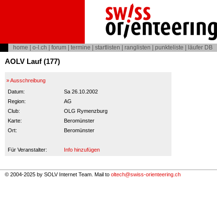
home
|
o-l.ch
|
forum
|
termine
|
startlisten
|
ranglisten
|
punkteliste
|
läufer DB
AOLV Lauf (177)
» Ausschreibung
Datum:
Sa 26.10.2002
Region:
AG
Club:
OLG Rymenzburg
Karte:
Beromünster
Ort:
Beromünster
Für Veranstalter:
Info hinzufügen
© 2004-2025 by SOLV Internet Team. Mail to
oltech@swiss-orienteering.ch