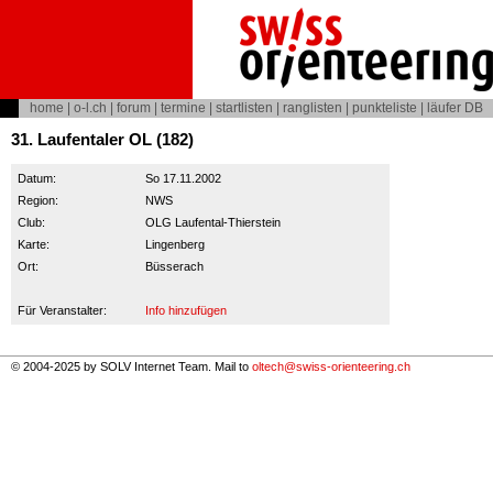
home
|
o-l.ch
|
forum
|
termine
|
startlisten
|
ranglisten
|
punkteliste
|
läufer DB
31. Laufentaler OL (182)
Datum:
So 17.11.2002
Region:
NWS
Club:
OLG Laufental-Thierstein
Karte:
Lingenberg
Ort:
Büsserach
Für Veranstalter:
Info hinzufügen
© 2004-2025 by SOLV Internet Team. Mail to
oltech@swiss-orienteering.ch