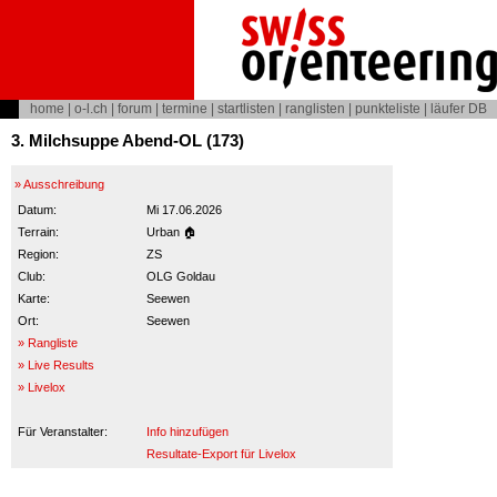
home
|
o-l.ch
|
forum
|
termine
|
startlisten
|
ranglisten
|
punkteliste
|
läufer DB
3. Milchsuppe Abend-OL (173)
» Ausschreibung
Datum:
Mi 17.06.2026
Terrain:
Urban 🏠
Region:
ZS
Club:
OLG Goldau
Karte:
Seewen
Ort:
Seewen
» Rangliste
» Live Results
» Livelox
Für Veranstalter:
Info hinzufügen
Resultate-Export für Livelox