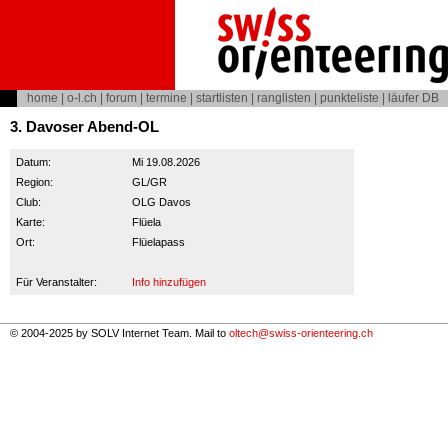
home
|
o-l.ch
|
forum
|
termine
|
startlisten
|
ranglisten
|
punkteliste
|
läufer DB
3. Davoser Abend-OL
Datum:
Mi 19.08.2026
Region:
GL/GR
Club:
OLG Davos
Karte:
Flüela
Ort:
Flüelapass
Für Veranstalter:
Info hinzufügen
© 2004-2025 by SOLV Internet Team. Mail to
oltech@swiss-orienteering.ch