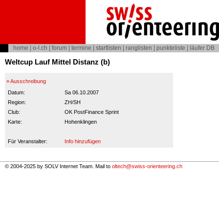
home
|
o-l.ch
|
forum
|
termine
|
startlisten
|
ranglisten
|
punkteliste
|
läufer DB
Weltcup Lauf Mittel Distanz (b)
» Ausschreibung
Datum:
Sa 06.10.2007
Region:
ZH/SH
Club:
OK PostFinance Sprint
Karte:
Hohenklingen
Für Veranstalter:
Info hinzufügen
© 2004-2025 by SOLV Internet Team. Mail to
oltech@swiss-orienteering.ch