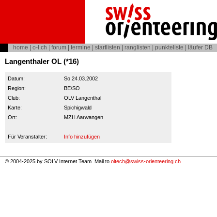
home
|
o-l.ch
|
forum
|
termine
|
startlisten
|
ranglisten
|
punkteliste
|
läufer DB
Langenthaler OL (*16)
Datum:
So 24.03.2002
Region:
BE/SO
Club:
OLV Langenthal
Karte:
Spichigwald
Ort:
MZH Aarwangen
Für Veranstalter:
Info hinzufügen
© 2004-2025 by SOLV Internet Team. Mail to
oltech@swiss-orienteering.ch