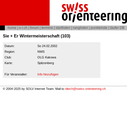
home
|
o-l.ch
|
forum
|
termine
|
startlisten
|
ranglisten
|
punkteliste
|
läufer DB
Sie + Er Wintermeisterschaft (103)
Datum:
So 24.02.2002
Region:
NWS
Club:
OLG Kakowa
Karte:
Spitzenberg
Für Veranstalter:
Info hinzufügen
© 2004-2025 by SOLV Internet Team. Mail to
oltech@swiss-orienteering.ch