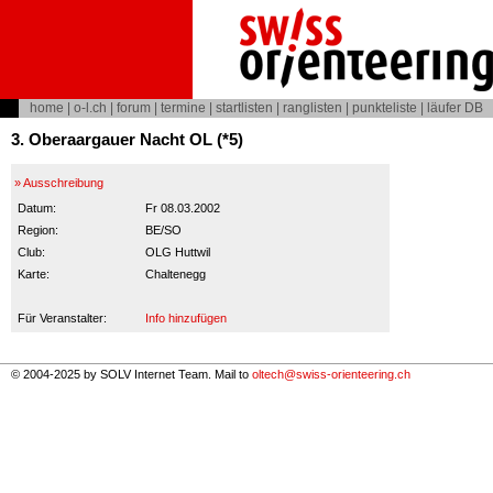
home
|
o-l.ch
|
forum
|
termine
|
startlisten
|
ranglisten
|
punkteliste
|
läufer DB
3. Oberaargauer Nacht OL (*5)
» Ausschreibung
Datum:
Fr 08.03.2002
Region:
BE/SO
Club:
OLG Huttwil
Karte:
Chaltenegg
Für Veranstalter:
Info hinzufügen
© 2004-2025 by SOLV Internet Team. Mail to
oltech@swiss-orienteering.ch