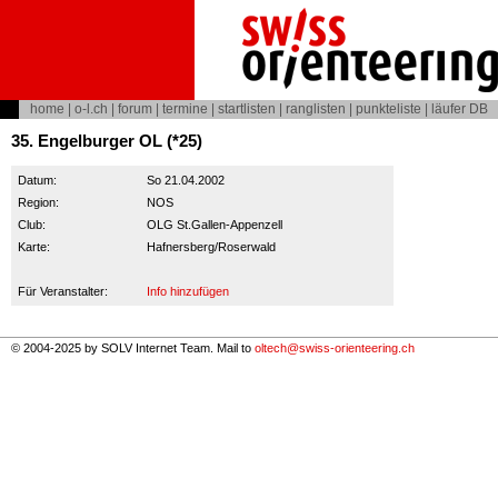
home
|
o-l.ch
|
forum
|
termine
|
startlisten
|
ranglisten
|
punkteliste
|
läufer DB
35. Engelburger OL (*25)
Datum:
So 21.04.2002
Region:
NOS
Club:
OLG St.Gallen-Appenzell
Karte:
Hafnersberg/Roserwald
Für Veranstalter:
Info hinzufügen
© 2004-2025 by SOLV Internet Team. Mail to
oltech@swiss-orienteering.ch