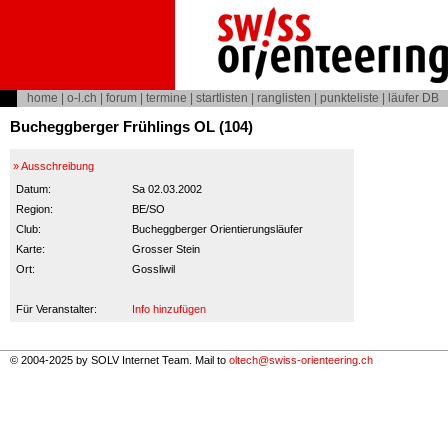
home
|
o-l.ch
|
forum
|
termine
|
startlisten
|
ranglisten
|
punkteliste
|
läufer DB
Bucheggberger Frühlings OL (104)
» Ausschreibung
Datum:
Sa 02.03.2002
Region:
BE/SO
Club:
Bucheggberger Orientierungsläufer
Karte:
Grosser Stein
Ort:
Gossliwil
Für Veranstalter:
Info hinzufügen
© 2004-2025 by SOLV Internet Team. Mail to
oltech@swiss-orienteering.ch