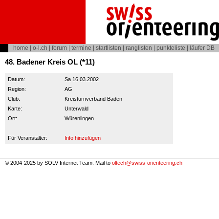
home
|
o-l.ch
|
forum
|
termine
|
startlisten
|
ranglisten
|
punkteliste
|
läufer DB
48. Badener Kreis OL (*11)
Datum:
Sa 16.03.2002
Region:
AG
Club:
Kreisturnverband Baden
Karte:
Unterwald
Ort:
Würenlingen
Für Veranstalter:
Info hinzufügen
© 2004-2025 by SOLV Internet Team. Mail to
oltech@swiss-orienteering.ch