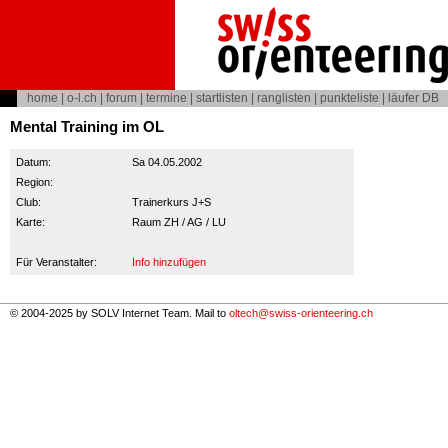
home
|
o-l.ch
|
forum
|
termine
|
startlisten
|
ranglisten
|
punkteliste
|
läufer DB
Mental Training im OL
Datum:
Sa 04.05.2002
Region:
Club:
Trainerkurs J+S
Karte:
Raum ZH / AG / LU
Für Veranstalter:
Info hinzufügen
© 2004-2025 by SOLV Internet Team. Mail to
oltech@swiss-orienteering.ch