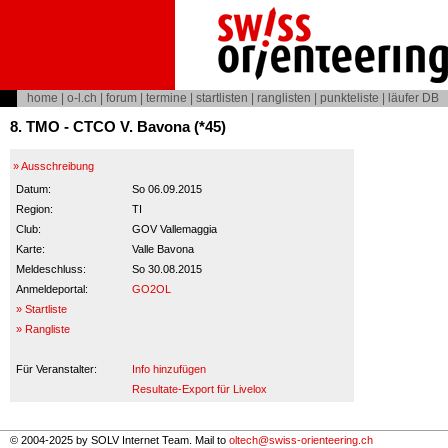
home
|
o-l.ch
|
forum
|
termine
|
startlisten
|
ranglisten
|
punkteliste
|
läufer DB
8. TMO - CTCO V. Bavona (*45)
» Ausschreibung
Datum:
So 06.09.2015
Region:
TI
Club:
GOV Vallemaggia
Karte:
Valle Bavona
Meldeschluss:
So 30.08.2015
Anmeldeportal:
GO2OL
» Startliste
» Rangliste
Für Veranstalter:
Info hinzufügen
Resultate-Export für Livelox
© 2004-2025 by SOLV Internet Team. Mail to
oltech@swiss-orienteering.ch