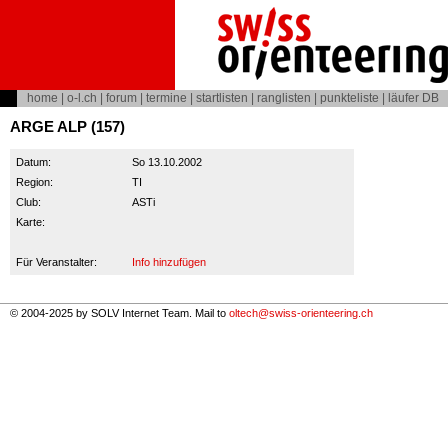
home
|
o-l.ch
|
forum
|
termine
|
startlisten
|
ranglisten
|
punkteliste
|
läufer DB
ARGE ALP (157)
Datum:
So 13.10.2002
Region:
TI
Club:
ASTi
Karte:
Für Veranstalter:
Info hinzufügen
© 2004-2025 by SOLV Internet Team. Mail to
oltech@swiss-orienteering.ch