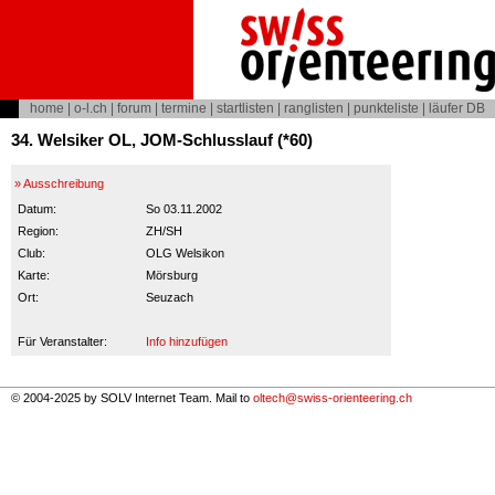
home
|
o-l.ch
|
forum
|
termine
|
startlisten
|
ranglisten
|
punkteliste
|
läufer DB
34. Welsiker OL, JOM-Schlusslauf (*60)
» Ausschreibung
Datum:
So 03.11.2002
Region:
ZH/SH
Club:
OLG Welsikon
Karte:
Mörsburg
Ort:
Seuzach
Für Veranstalter:
Info hinzufügen
© 2004-2025 by SOLV Internet Team. Mail to
oltech@swiss-orienteering.ch